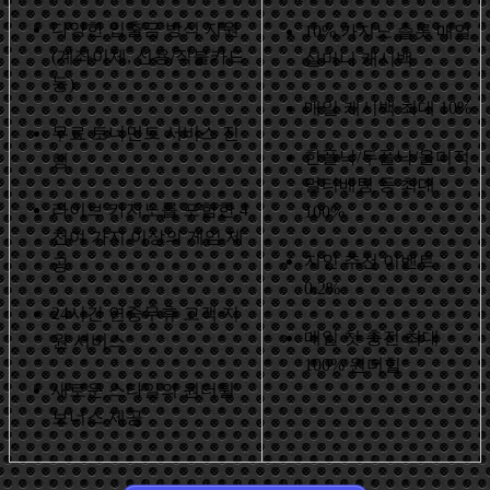
다양한 입출금 방식 지원
10% 카지노 슬롯 매일
(계좌이체, 신용/직불카드
실머니 캐시백
등)
매일 캐시백 최대 10%
무료 토너먼트 서비스 진
한폴낙/두폴낙/올미적
행
멀티베팅 등 최대
라이브 카지노를 포함한 4
100%
천여 가지 이상의 게임 제
지인 추천 이벤트
공
0.2%
24시간 연중무휴 고객 지
매일 첫 충전 최대
원 서비스
100% 원더힐
새로운 스타일의 원더휠
보너스 제공