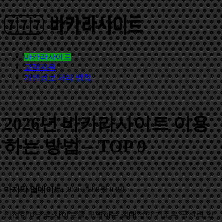
바카라사이트
고객지원
개인정보 처리 방침
2026년 바카라사이트 이용
하는 방법 – TOP 9
마지막 업데이트:
2026년 08월 03일
안전한 바카라사이트를 구별하는 절대적인 기준은 공신력 있