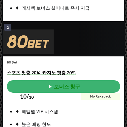
캐시백 보너스 실머니로 즉시 지급
80 Bet
스포츠 첫충 20%, 카지노 첫충 20%
보너스 청구
10/
No Rakeback
10
레벨별 VIP 시스템
높은 베팅 한도