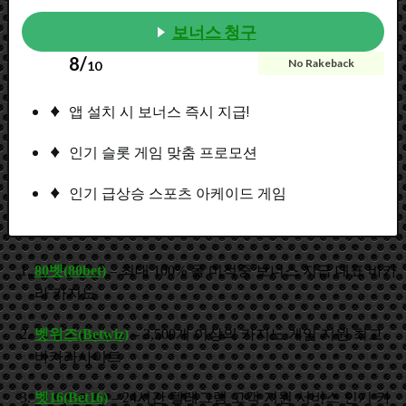
보너스 청구
8/
No Rakeback
10
앱 설치 시 보너스 즉시 지급!
인기 슬롯 게임 맞춤 프로모션
인기 급상승 스포츠 아케이드 게임
80벳(80bet)
– 최대 100% 올 미적중 보너스 지급 대표 바카
라 카지노
벳위즈(Betwiz)
– 3,500개 이상의 카지노 게임 지원 최고
바카라사이트
벳16(Bet16)
– 24시간 텔레그램 고객 지원 서비스 인기 카