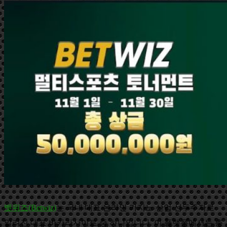
벳위즈(Betwiz)
는 국내 대표 온라인 카지노 산업 선두주자로
알려진 대표 바카라사이트 중 하나입니다. 이 플랫폼에서는 총