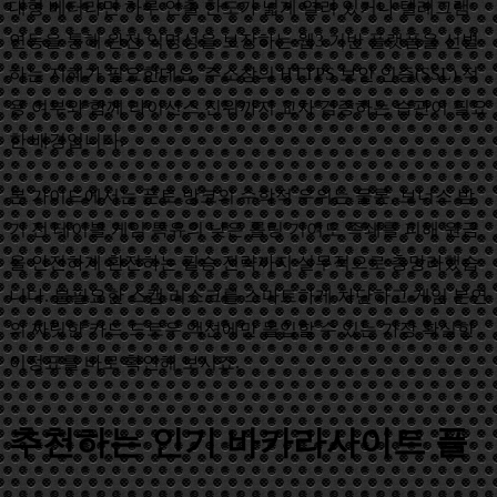
대형 베터라면 하루 인출 한도가 넓게 열려 있거나 텔레그램
연동을 통해 완전 익명성을 보장하는 웹3 기반 플랫폼을 선별
하는 지혜가 필요한데요
. 주소창의 HTTPS 보안 인증(SSL) 적
용 여부와 함께 라이선스 진위까지 교차 검증하는 습관이 필요
한 배경입니다
.
본 가이드에서는 푼토 방코의 수학적 우위는 물론, 보너스 받
기 전 테이블 게임 특유의 낮은 롤링 기여도 족쇄를 피해 원금
을 안전하게 환전하는 필승 전략까지 실무적으로 총망라했습
니다
. 불필요한 스캠 리스크를 스마트하게 차단하고 게임 본연
의 짜릿한 카드 드로우 액션에만 몰입할 수 있는 가장 확실한
이정표를 바로 확인해 보시죠
.
추천하는 인기 바카라사이트 플