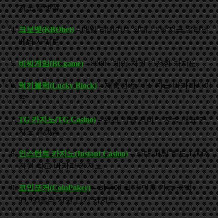
지노 플랫폼
크보벳(KBObet)
– 매일 리베이트 최대 1.5% 지급 온라인
베팅 사이트
비씨게임(BCgame)
– 8000+ 게임 지원 안전한 카지노
럭키블럭(Lucky Block)
– 재충전 보너스 지급 바카라사이
트
TG 카지노(TG Casino)
– 완전 익명 서비스 자랑 대표 카
지노 플랫폼
인스턴트 카지노(Instant Casino)
– 최대 배팅 한도 1,000$
지원 최고 바카라 카지노
코인포커(CoinPoker)
– 하루에 최대 인출 가능 금액
99,999달러 지원 인기 카지노