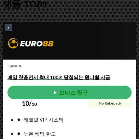
랫폼 TOP9
Euro88
매일 첫충전시 최대 100% 당첨되는 원더휠 지급
보너스 청구
10/
No Rakeback
10
레벨별 VIP 시스템
높은 베팅 한도