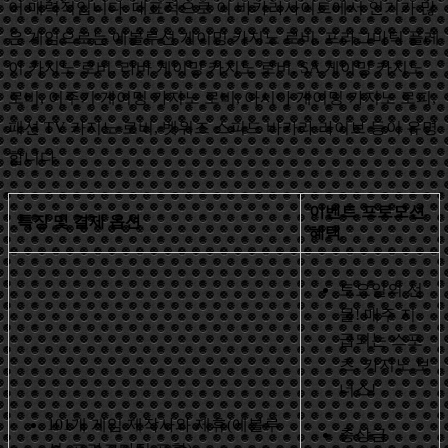
어 매력적입니다. 대표적으로 이 바카라사이트에서 인기가 많
은 게임으로는 에볼루션 게이밍 카지노 로비, 프라그마틱 플레
이 카지노 로비, 라바 게이밍 카지노 로비, SA 게이밍 카지노
로비, 이주기 게이밍 카지노 로비, 아시아 게이밍 카지노 로피,
패션 TV 카지노 로비, 벳위즈 스피드 바카라 라이브 등이 유명
합니다.
이벤트 프로모션
특징 및 결제 옵션
혜택
토요일의 선
물! 매주 지
급되는 스포
츠, 카지노 보
너스!
101개 게임 제작사와 제휴(에볼루
총상금