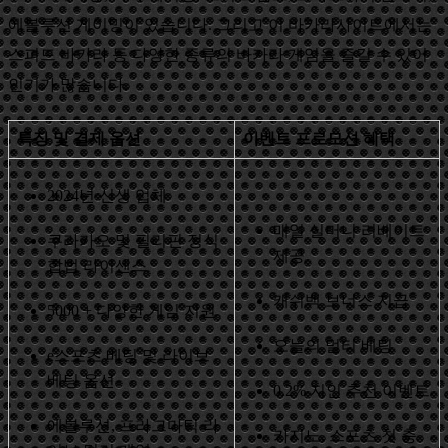
에볼루션 게이밍이 있습니다. 그리고 이 바카라사이트에서는
스피드 바카라 등 다양한 종류의 바카라 게임을 즐길 수 있어
인기가 많습니다.
특징 및 결제 옵션
이벤트 프로모션 혜택
2024년 신생 업체
매일 실머니 리베이트
쿠라카오 및 필리핀 정식
제공
합법 라이센스
캐쉬백 보너스 지급
5000 + 다양한 게임 지원
오늘의 멀티 베팅
e스포츠 베팅 및 라이브
베팅 옵션
0.2% 지인 추천 이벤트
에볼루션, 프라그마틱 라
카지노, 스포츠 첫 충