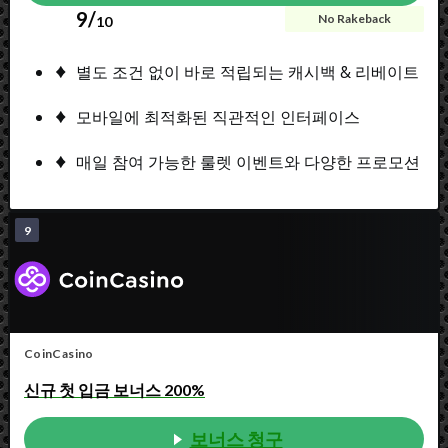
9/
No Rakeback
10
별도 조건 없이 바로 적립되는 캐시백 & 리베이트
모바일에 최적화된 직관적인 인터페이스
매일 참여 가능한 룰렛 이벤트와 다양한 프로모션
CoinCasino
신규 첫 입금 보너스 200%
보너스 청구